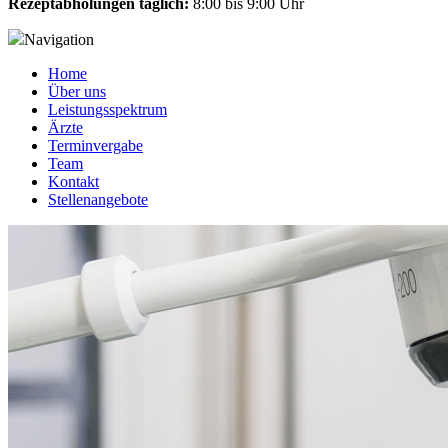
Rezeptabholungen täglich:
8:00 bis 9:00 Uhr
Navigation
Home
Über uns
Leistungsspektrum
Ärzte
Terminvergabe
Team
Kontakt
Stellenangebote