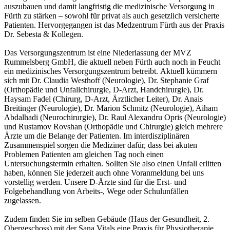
auszubauen und damit langfristig die medizinische Versorgung in
Fürth zu stärken – sowohl für privat als auch gesetzlich versicherte
Patienten. Hervorgegangen ist das Medzentrum Fürth aus der Praxis
Dr. Sebesta & Kollegen.
Das Versorgungszentrum ist eine Niederlassung der MVZ
Rummelsberg GmbH, die aktuell neben Fürth auch noch in Feucht
ein medizinisches Versorgungszentrum betreibt. Aktuell kümmern
sich mit Dr. Claudia Westhoff (Neurologie), Dr. Stephanie Graf
(Orthopädie und Unfallchirurgie, D-Arzt, Handchirurgie), Dr.
Haysam Fadel (Chirurg, D-Arzt, Ärztlicher Leiter), Dr. Anais
Breitinger (Neurologie), Dr. Marion Schmitz (Neurologie), Aiham
Abdalhadi (Neurochirurgie), Dr. Raul Alexandru Opris (Neurologie)
und Rustamov Rovshan (Orthopädie und Chirurgie) gleich mehrere
Ärzte um die Belange der Patienten. Im interdisziplinären
Zusammenspiel sorgen die Mediziner dafür, dass bei akuten
Problemen Patienten am gleichen Tag noch einen
Untersuchungstermin erhalten. Sollten Sie also einen Unfall erlitten
haben, können Sie jederzeit auch ohne Voranmeldung bei uns
vorstellig werden. Unsere D-Ärzte sind für die Erst- und
Folgebehandlung von Arbeits-, Wege oder Schulunfällen
zugelassen.
Zudem finden Sie im selben Gebäude (Haus der Gesundheit, 2.
Obergeschoss) mit der Sana Vitals eine Praxis für Physiotherapie,