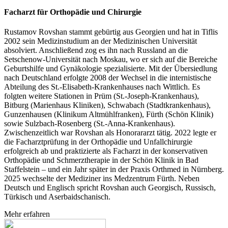
Facharzt für Orthopädie und Chirurgie
Rustamov Rovshan stammt gebürtig aus Georgien und hat in Tiflis
2002 sein Medizinstudium an der Medizinischen Universität
absolviert. Anschließend zog es ihn nach Russland an die
Setschenow-Universität nach Moskau, wo er sich auf die Bereiche
Geburtshilfe und Gynäkologie spezialisierte. Mit der Übersiedlung
nach Deutschland erfolgte 2008 der Wechsel in die internistische
Abteilung des St.-Elisabeth-Krankenhauses nach Wittlich. Es
folgten weitere Stationen in Prüm (St.-Joseph-Krankenhaus),
Bitburg (Marienhaus Kliniken), Schwabach (Stadtkrankenhaus),
Gunzenhausen (Klinikum Altmühlfranken), Fürth (Schön Klinik)
sowie Sulzbach-Rosenberg (St.-Anna-Krankenhaus).
Zwischenzeitlich war Rovshan als Honorararzt tätig. 2022 legte er
die Facharztprüfung in der Orthopädie und Unfallchirurgie
erfolgreich ab und praktizierte als Facharzt in der konservativen
Orthopädie und Schmerztherapie in der Schön Klinik in Bad
Staffelstein – und ein Jahr später in der Praxis Orthmed in Nürnberg.
2025 wechselte der Mediziner ins Medzentrum Fürth. Neben
Deutsch und Englisch spricht Rovshan auch Georgisch, Russisch,
Türkisch und Aserbaidschanisch.
Mehr erfahren