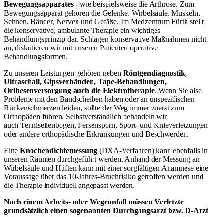
Bewegungsapparates
- wie beispielsweise die Arthrose. Zum
Bewegungsapparat gehören die Gelenke, Wirbelsäule, Muskeln,
Sehnen, Bänder, Nerven und Gefäße. Im Medzentrum Fürth stellt
die konservative, ambulante Therapie ein wichtiges
Behandlungsprinzip dar. Schlagen konservative Maßnahmen nicht
an, diskutieren wir mit unseren Patienten operative
Behandlungsformen.
Zu unseren Leistungen gehören neben
Röntgendiagnostik,
Ultraschall, Gipsverbänden, Tape-Behandlungen,
Orthesenversorgung auch die Elektrotherapie
. Wenn Sie also
Probleme mit den Bandscheiben haben oder an unspezifischen
Rückenschmerzen leiden, sollte der Weg immer zuerst zum
Orthopäden führen. Selbstverständlich behandeln wir
auch Tennisellenbogen, Fersensporn, Sport- und Knieverletzungen
oder andere orthopädische Erkrankungen und Beschwerden.
Eine
Knochendichtemessung
(DXA-Verfahren) kann ebenfalls in
unseren Räumen durchgeführt werden. Anhand der Messung an
Wirbelsäule und Hüften kann mit einer sorgfältigen Anamnese eine
Voraussage über das 10-Jahres-Bruchrisiko getroffen werden und
die Therapie individuell angepasst werden.
Nach einem Arbeits- oder Wegeunfall müssen Verletzte
grundsätzlich einen sogenannten Durchgangsarzt bzw. D-Arzt