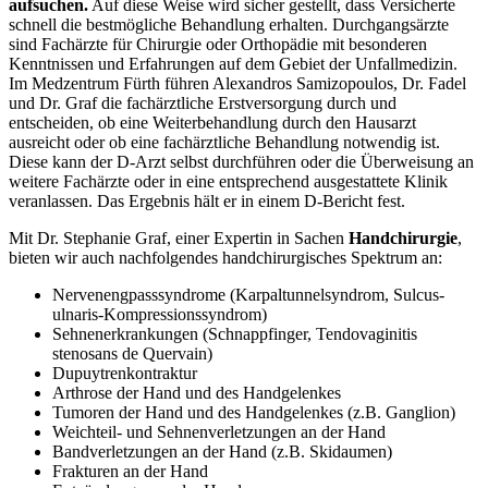
aufsuchen.
Auf diese Weise wird sicher gestellt, dass Versicherte
schnell die bestmögliche Behandlung erhalten. Durchgangsärzte
sind Fachärzte für Chirurgie oder Orthopädie mit besonderen
Kenntnissen und Erfahrungen auf dem Gebiet der Unfallmedizin.
Im Medzentrum Fürth führen Alexandros Samizopoulos, Dr. Fadel
und Dr. Graf die fachärztliche Erstversorgung durch und
entscheiden, ob eine Weiterbehandlung durch den Hausarzt
ausreicht oder ob eine fachärztliche Behandlung notwendig ist.
Diese kann der D-Arzt selbst durchführen oder die Überweisung an
weitere Fachärzte oder in eine entsprechend ausgestattete Klinik
veranlassen. Das Ergebnis hält er in einem D-Bericht fest.
Mit Dr. Stephanie Graf, einer Expertin in Sachen
Handchirurgie
,
bieten wir auch nachfolgendes handchirurgisches Spektrum an:
Nervenengpasssyndrome (Karpaltunnelsyndrom, Sulcus-
ulnaris-Kompressionssyndrom)
Sehnenerkrankungen (Schnappfinger, Tendovaginitis
stenosans de Quervain)
Dupuytrenkontraktur
Arthrose der Hand und des Handgelenkes
Tumoren der Hand und des Handgelenkes (z.B. Ganglion)
Weichteil- und Sehnenverletzungen an der Hand
Bandverletzungen an der Hand (z.B. Skidaumen)
Frakturen an der Hand